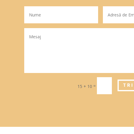
=
TR
15 + 10