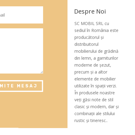
Despre Noi
SC MOBIL SRL cu
sediul în România este
producătorul şi
distribuitorul
mobilierului de grădină
din lemn, a garniturilor
moderne de şezut,
precum şi a altor
elemente de mobilier
utilizate în spaţii verzi.
IMITE MESAJ
În produsele noastre
veţi găsi note de stil
clasic şi modern, dar şi
combinaţii ale stilului
rustic şi tineresc..