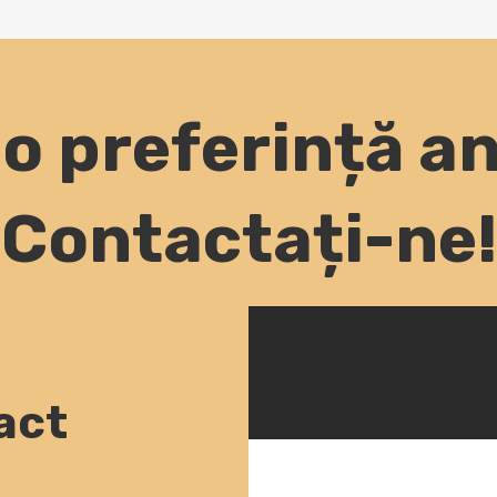
 o preferință 
Contactați-ne!
act