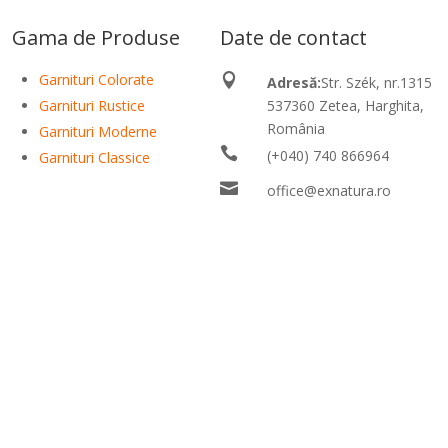
Gama de Produse
Date de contact
Garnituri Colorate

Adresă:
Str. Szék, nr.1315
Garnituri Rustice
537360 Zetea, Harghita,
România
Garnituri Moderne

(+040) 740 866964
Garnituri Classice

office@exnatura.ro