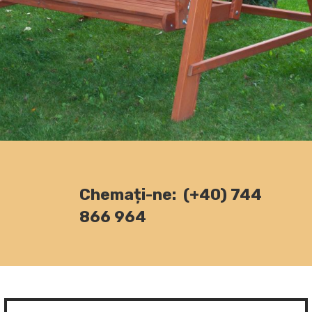
Chemați-ne: (+40) 744
866 964