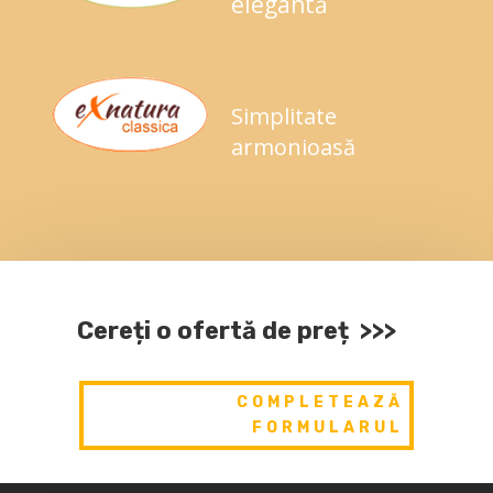
elegantă
Simplitate
armonioasă
Cereți o ofertă de preț >>>
COMPLETEAZĂ
FORMULARUL