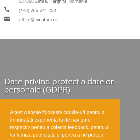
537360 Zetea, Harghita, România

(+40) 266-241 253

office@exnatura.ro
Date privind protecția datelor
personale (GDPR)
Politica privind Cookie-urile
Politica de confidentialitate
Termeni si conditii de utilizare
Prelucrarea-datelor-cu-caracter-personal
Acest website folosește cookie-uri pentru a
îmbunătăți experiența ta de navigare
respectiv pentru a colecta feedback, pentru a
va furniza publicitate și pentru a ne proteja