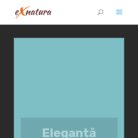
Eleganță
Rustică